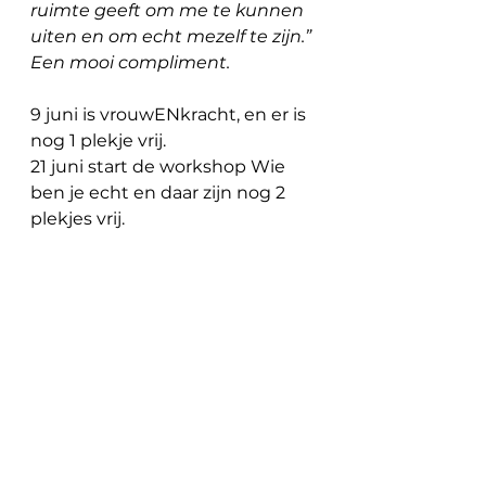
ruimte geeft om me te kunnen 
uiten en om echt mezelf te zijn.” 
Een mooi compliment.
9 juni is vrouwENkracht, en er is 
nog 1 plekje vrij.
21 juni start de workshop Wie 
ben je echt en daar zijn nog 2 
plekjes vrij.
Als je doorgaat, zoals je altijd 
deed, krijg je wat je altijd kreeg.
Welke stap ga jij zetten?
Liefs, Monique