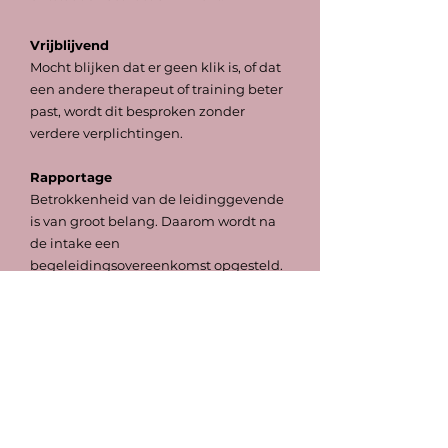
Vrijblijvend
Mocht blijken dat er geen klik is, of dat
een andere therapeut of training beter
past, wordt dit besproken zonder
verdere verplichtingen.
Rapportage
Betrokkenheid van de leidinggevende
is van groot belang. Daarom wordt na
de intake een
begeleidingsovereenkomst opgesteld.
Na goedkeuring van de medewerker
wordt deze gedeeld met de
leidinggevende.
Na afloop van het traject, volgt er een
rapportage van de eindevaluatie.
Investering: