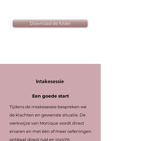
Download de folder
Intakesessie
Een goede start
Tijdens de intakesessie bespreken we
de klachten en gewenste situatie. De
werkwijze van Monique wordt direct
ervaren en met één of meer oefeningen
ontstaat direct rust en inzicht.